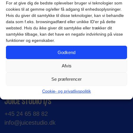
For at give dig de bedste oplevelser bruger vi teknologier som
I dette blogindlæg får du en grundig
cookies til at gemme og/eller få adgang til enhedsoplysninger.
introduktion til GEO (Generative Engine
Hvis du giver dit samtykke til disse teknologier, kan vi behandle
data som f.eks. browsingadfærd eller unikke ID'er på dette
Optimization) og de muligheder, metoden
websted. Hvis du ikke giver dit samtykke eller trækker dit
åbner for din virksomhed. Mange…
samtykke tilbage, kan det have en negativ indvirkning på visse
funktioner og egenskaber.
LÆS MERE
Godkend
Afvis
Se præferencer
FLERE JUICY DETALJER
Cookie- og privatlivspolitik
JUICE STUDIO I/S
+45 24 65 88 82
info@juicestudio.dk