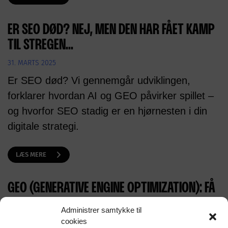
ER SEO DØD? NEJ, MEN DEN HAR FÅET KAMP
TIL STREGEN…
31. MARTS 2025
Er SEO død? Vi gennemgår udviklingen,
forklarer hvordan AI og GEO påvirker spillet –
og hvorfor SEO stadig er en hjørnesten i din
digitale strategi.
LÆS MERE
GEO (GENERATIVE ENGINE OPTIMIZATION): FÅ
GENNEMBRUD I DIN MARKEDSFØRING
Administrer samtykke til
29. MARTS 2025
cookies