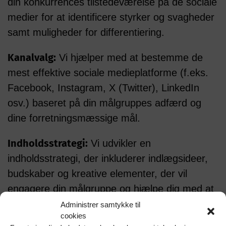
din konkurrences tilstedeværelse på de sociale
medier for at identificere styrker og svagheder
samt muligheder for differentiering.
Kanalvalg:
Vi hjælper med at bestemme de
mest effektive sociale medieplatforme (f.eks.
Facebook, Instagram, X (Twitter), LinkedIn
osv.) baseret på din målgruppes adfærd og
dine forretningsmæssige mål.
Indholdsstrategi:
Vi udvikler en
indholdsstrategi, der inkluderer indlægsideer,
budskaber og kreative elementer, der vil
engagere din målgruppe og hjælpe dig med at
opnå dine mål.
Administrer samtykke til
cookies