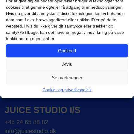
Planlægning og tidsplan:
For at give dig de bedste oplevelser bruger vi teknologier som
Vi opretter en
cookies til at gemme og/eller få adgang til enhedsoplysninger.
detaljeret tidsplan for sociale medieaktiviteter,
Hvis du giver dit samtykke til disse teknologier, kan vi behandle
der identificerer de bedste tidspunkter og
data som f.eks. browsingadfærd eller unikke ID'er på dette
websted. Hvis du ikke giver dit samtykke eller trækker dit
frekvensen af opslag for maksimal synlighed
samtykke tilbage, kan det have en negativ indvirkning på visse
og engagement.
funktioner og egenskaber.
Godkend
Afvis
Se præferencer
FLERE JUICY DETALJER
Cookie- og privatlivspolitik
JUICE STUDIO I/S
+45 24 65 88 82
info@juicestudio.dk