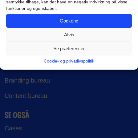
samtykke tilbage, kan det have en negativ indvirkning på visse
SEKS BUREAUER I ÉT
funktioner og egenskaber.
Digitalt marketing bureau
Godkend
SoMe bureau
Afvis
Se præferencer
Web bureau
Cookie- og privatlivspolitik
SEO bureau
Branding bureau
Content bureau
SE OGSÅ
Cases