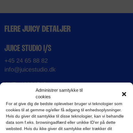
FLERE JUICY DETALJER
JUICE STUDIO I/S
+45 24 65 88 82
info@juicestudio.dk
CVR: 43866540
Administrer samtykke til
cookies
Nørrebrogade 66D,
For at give dig de bedste oplevelser bruger vi teknologier som
2200 København N
cookies til at gemme og/eller få adgang til enhedsoplysninger.
Hvis du giver dit samtykke til disse teknologier, kan vi behandle
data som f.eks. browsingadfærd eller unikke ID'er på dette
websted. Hvis du ikke giver dit samtykke eller trækker dit