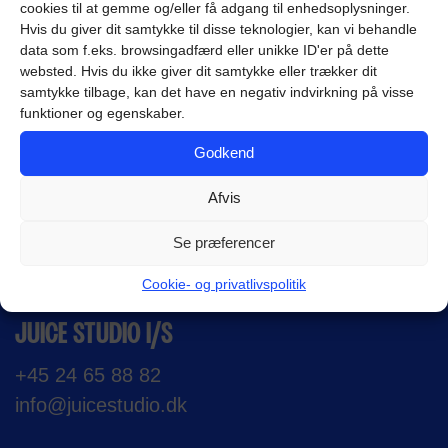
cookies til at gemme og/eller få adgang til enhedsoplysninger.
Hvis du giver dit samtykke til disse teknologier, kan vi behandle
Revisioner og Tilpasning:
Vi giver dig
data som f.eks. browsingadfærd eller unikke ID'er på dette
mulighed for at foretage revisioner, så videoen
websted. Hvis du ikke giver dit samtykke eller trækker dit
opfylder dine forventninger.
samtykke tilbage, kan det have en negativ indvirkning på visse
funktioner og egenskaber.
Godkend
Afvis
Se præferencer
FLERE JUICY DETALJER
Cookie- og privatlivspolitik
JUICE STUDIO I/S
+45 24 65 88 82
info@juicestudio.dk