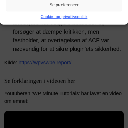
Se præferencer
Engine-versionen af ACF​.
14. oktober 2024
– Matt Mullenweg
Cookie- og privatlivspolitik
undskylder for tidligere udtalelser og
forsøger at dæmpe kritikken, men
fastholder, at overtagelsen af ACF var
nødvendig for at sikre plugin’ets sikkerhed​.
Kilde:
https://wpvswpe.report/
Se forklaringen i videoen her
Youtuberen ‘WP Minute Tutorials’ har lavet en video
om emnet: