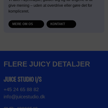
give mening – uden at overdrive eller gøre det for
kompliceret.
MERE OM OS
KONTAKT
FLERE JUICY DETALJER
JUICE STUDIO I/S
+45 24 65 88 82
info@juicestudio.dk