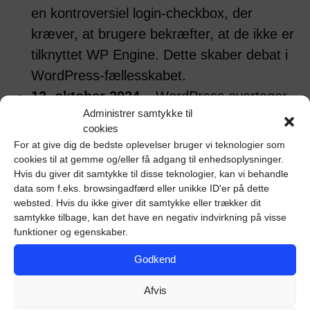
en kontroversiel login-checkbox, der
kræver, at brugere bekræfter, at de ikke er
tilknyttet WP Engine. Dette skaber debat i
WordPress-fællesskabet​.
12. oktober 2024
– WordPress overtager
Administrer samtykke til
ACF-plugin’et fra WP Engine og ændrer
cookies
dets navn til Secure Custom Fields (SCF).
For at give dig de bedste oplevelser bruger vi teknologier som
Dette skete uden samtykke fra WP Engine,
cookies til at gemme og/eller få adgang til enhedsoplysninger.
Hvis du giver dit samtykke til disse teknologier, kan vi behandle
og handlingen blev begrundet med
data som f.eks. browsingadfærd eller unikke ID'er på dette
sikkerhedsproblemer og kommercielle
websted. Hvis du ikke giver dit samtykke eller trækker dit
samtykke tilbage, kan det have en negativ indvirkning på visse
funktioner i det originale plugin​.
funktioner og egenskaber.
13. oktober 2024
– WP Engine og ACF-
Godkend
teamet reagerer på overtagerelsen, idet de
kalder det en “fjendtlig overtagelse.” De
Afvis
anbefaler deres brugere at forblive på WP