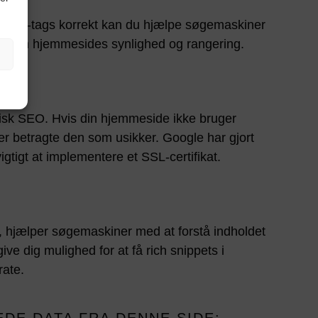
HTML-tags korrekt kan du hjælpe søgemaskiner
dre din hjemmesides synlighed og rangering.
knisk SEO. Hvis din hjemmeside ikke bruger
 betragte den som usikker. Google har gjort
igtigt at implementere et SSL-certifikat.
, hjælper søgemaskiner med at forstå indholdet
e dig mulighed for at få rich snippets i
rate.