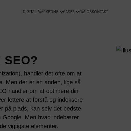
DIGITAL MARKETING
CASES
OM OS
KONTAKT
K SEO?
zation), handler det ofte om at
e. Men der er en anden, lige så
EO handler om at optimere din
r lettere at forstå og indeksere
r på plads, kan selv det bedste
om Google. Men hvad indebærer
de vigtigste elementer.