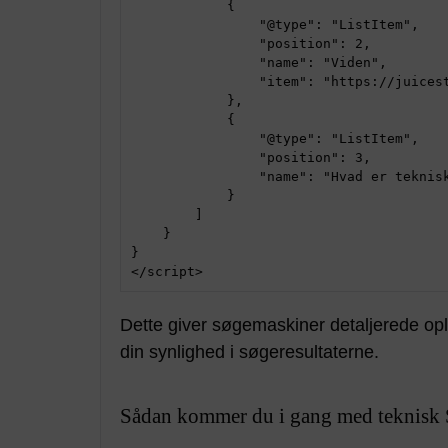
            {

                "@type": "ListItem",

                "position": 2,

                "name": "Viden",

                "item": "https://juicestudio.dk/viden/"

            },

            {

                "@type": "ListItem",

                "position": 3,

                "name": "Hvad er teknisk SEO?"

            }

        ]

    }

}

</script>
Dette giver søgemaskiner detaljerede op
din synlighed i søgeresultaterne.
Sådan kommer du i gang med teknisk