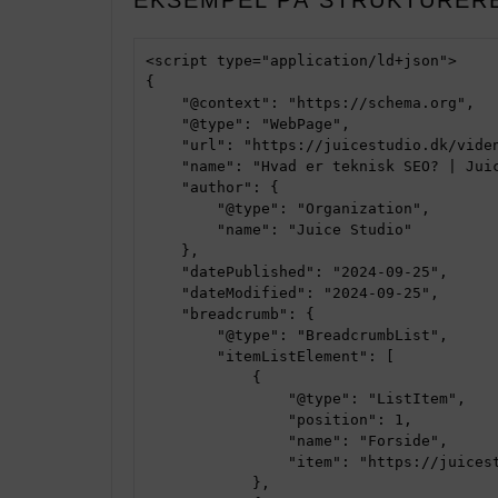
EKSEMPEL PÅ STRUKTURERE
<script type="application/ld+json">

{

    "@context": "https://schema.org",

    "@type": "WebPage",

    "url": "https://juicestudio.dk/viden/hvad-er-teknisk-seo/",

    "name": "Hvad er teknisk SEO? | Juice Studio",

    "author": {

        "@type": "Organization",

        "name": "Juice Studio"

    },

    "datePublished": "2024-09-25",

    "dateModified": "2024-09-25",

    "breadcrumb": {

        "@type": "BreadcrumbList",

        "itemListElement": [

            {

                "@type": "ListItem",

                "position": 1,

                "name": "Forside",

                "item": "https://juicestudio.dk/"

            },
