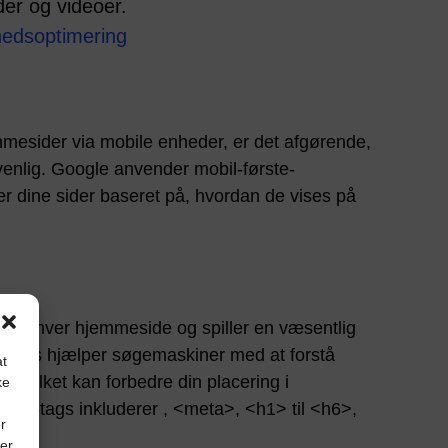
der og videoer.
hedsoptimering
emmesider via mobile enheder, er det afgørende,
enlig. Google anvender mobil-første-
rer dine sider baseret på, hvordan de vises på
i enhver hjemmeside og spiller en væsentlig
L-tags hjælper søgemaskiner med at forstå
at
, hvilket kan forbedre din placering i
ke
HTML-tags inkluderer , <meta>, <h1> til <h6>,
r
ner