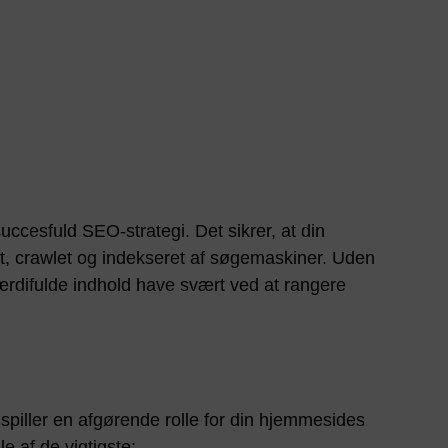
ccesfuld SEO-strategi. Det sikrer, at din
et, crawlet og indekseret af søgemaskiner. Uden
ærdifulde indhold have svært ved at rangere
 spiller en afgørende rolle for din hjemmesides
e af de vigtigste: