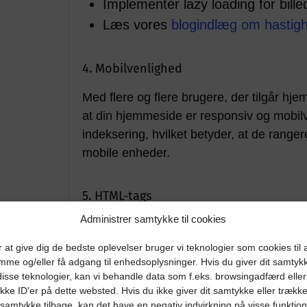
Implementér lazy loading for bille
Læs vores
blogindlæg om hastig
4. Mobilvenlighed
Med flere og flere brugere, der tilgår hj
at din hjemmeside er responsiv og mobilv
indeksering, hvilket betyder, at de range
mobile enheder.
5. HTML-tags
Administrer samtykke til cookies
HTML-tags
er grundlæggende byggesten 
rolle i teknisk SEO. Korrekt brug af HTM
 at give dig de bedste oplevelser bruger vi teknologier som cookies til 
strukturen og indholdet af din hjemmeside
mme og/eller få adgang til enhedsoplysninger. Hvis du giver dit samtyk
 disse teknologier, kan vi behandle data som f.eks. browsingadfærd eller
søgeresultaterne. Nogle af de vigtigste 
kke ID'er på dette websted. Hvis du ikke giver dit samtykke eller trække
<a> og <link>.
 samtykke tilbage, kan det have en negativ indvirkning på visse funktio