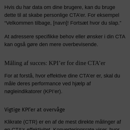
Hvis du har data om dine brugere, kan du bruge
dette til at skabe personlige CTA’er. For eksempel
“Velkommen tilbage, [navn]! Fortsæt hvor du slap.”
At adressere specifikke behov eller ønsker i din CTA
kan også gøre den mere overbevisende.
Måling af succes: KPI’er for dine CTA’er
For at forstå, hvor effektive dine CTA’er er, skal du
måle deres performance ved hjælp af
nøgleindikatorer (KPI’er).
Vigtige KPI’er at overvåge
Klikrate (CTR) er en af de mest direkte målinger af
en CTA’s effektivitet. Konverteringsrate viser, hvor