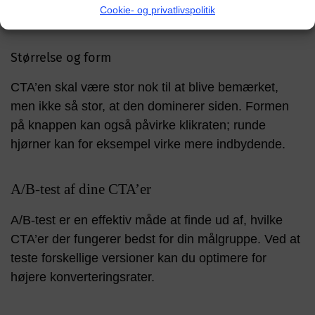
Cookie- og privatlivspolitik
følelser og handlinger.
Størrelse og form
CTA’en skal være stor nok til at blive bemærket,
men ikke så stor, at den dominerer siden. Formen
på knappen kan også påvirke klikraten; runde
hjørner kan for eksempel virke mere indbydende.
A/B-test af dine CTA’er
A/B-test er en effektiv måde at finde ud af, hvilke
CTA’er der fungerer bedst for din målgruppe. Ved at
teste forskellige versioner kan du optimere for
højere konverteringsrater.