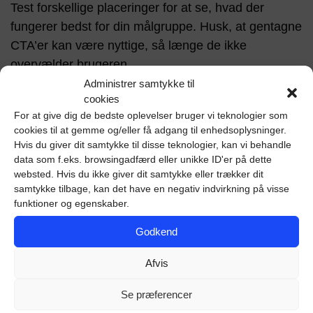
Test forskellige placeringer for at se, hvad der
fungerer bedst for din målgruppe. Husk, at gentagne
CTA’er kan være nyttige, så længe de ikke
overvælder brugeren.
Administrer samtykke til
cookies
Designprincipper for iøjnefaldende CTA’er
For at give dig de bedste oplevelser bruger vi teknologier som
cookies til at gemme og/eller få adgang til enhedsoplysninger.
Designet af din CTA er lige så vigtigt som dens
Hvis du giver dit samtykke til disse teknologier, kan vi behandle
budskab. Et godt design kan fange
data som f.eks. browsingadfærd eller unikke ID'er på dette
websted. Hvis du ikke giver dit samtykke eller trækker dit
opmærksomheden og gøre det klart, hvad næste
samtykke tilbage, kan det have en negativ indvirkning på visse
skridt er.
funktioner og egenskaber.
Godkend
Farver og kontrast
Afvis
Brug farver, der skiller sig ud fra resten af siden. Høj
kontrast mellem CTA’en og baggrunden gør den
Se præferencer
mere synlig. Farvevalg kan også påvirke brugerens