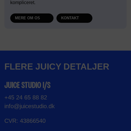
kompliceret.
MERE OM OS
KONTAKT
FLERE JUICY DETALJER
JUICE STUDIO I/S
+45 24 65 88 82
info@juicestudio.dk
CVR: 43866540