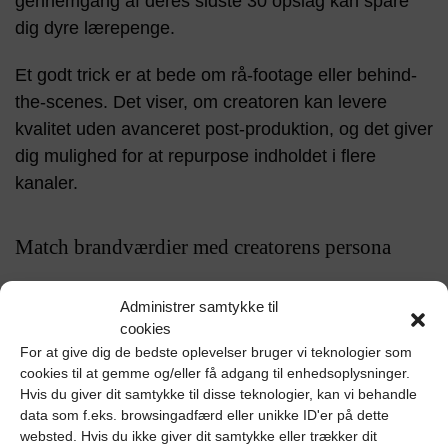
gennemgang af deres sidste 30 opslag kan spare
dig dyre lærepenge.
Et godt trick er at bede om rå-footage eller behind-
the-scenes. Det viser, om creatoren kan levere
kvalitet uden avanceret post-produktion, og det giver
dig mulighed for at repurpose indholdet i flere
kanaler.
Match brandværdier med creatorens persona
Dit brand er mere end farver og logo; det er en
Administrer samtykke til
personlighed. Hvis brandets tone er seriøs og
cookies
rådgivende, mens creatorens stil er sarkastisk og
For at give dig de bedste oplevelser bruger vi teknologier som
anarkistisk, kan det skabe dissonans. Samarbejdet
cookies til at gemme og/eller få adgang til enhedsoplysninger.
Hvis du giver dit samtykke til disse teknologier, kan vi behandle
skal føle som en naturlig forlængelse af begge
data som f.eks. browsingadfærd eller unikke ID'er på dette
parter. Lav derfor en værdi-checkliste og krydstjek
websted. Hvis du ikke giver dit samtykke eller trækker dit