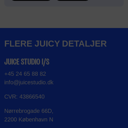
FLERE JUICY DETALJER
JUICE STUDIO I/S
+45 24 65 88 82
info@juicestudio.dk
CVR: 43866540
Nørrebrogade 66D,
2200 København N