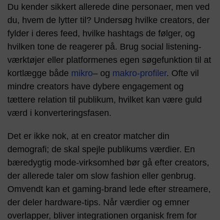
Du kender sikkert allerede dine personaer, men ved
du, hvem de lytter til? Undersøg hvilke creators, der
fylder i deres feed, hvilke hashtags de følger, og
hvilken tone de reagerer på. Brug social listening-
værktøjer eller platformenes egen søgefunktion til at
kortlægge både
mikro
– og
makro-profiler
. Ofte vil
mindre creators have dybere engagement og
tættere relation til publikum, hvilket kan være guld
værd i konverteringsfasen.
Det er ikke nok, at en creator matcher din
demografi; de skal spejle publikums værdier. En
bæredygtig mode-virksomhed bør gå efter creators,
der allerede taler om slow fashion eller genbrug.
Omvendt kan et gaming-brand lede efter streamere,
der deler hardware-tips. Når værdier og emner
overlapper, bliver integrationen organisk frem for