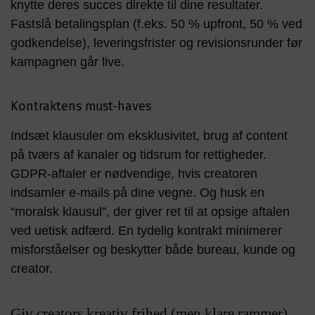
knytte deres succes direkte til dine resultater.
Fastslå betalingsplan (f.eks. 50 % upfront, 50 % ved
godkendelse), leveringsfrister og revisionsrunder før
kampagnen går live.
Kontraktens must-haves
Indsæt klausuler om eksklusivitet, brug af content
på tværs af kanaler og tidsrum for rettigheder.
GDPR-aftaler er nødvendige, hvis creatoren
indsamler e-mails på dine vegne. Og husk en
“moralsk klausul”, der giver ret til at opsige aftalen
ved uetisk adfærd. En tydelig kontrakt minimerer
misforståelser og beskytter både bureau, kunde og
creator.
Giv creators kreativ frihed (men klare rammer)