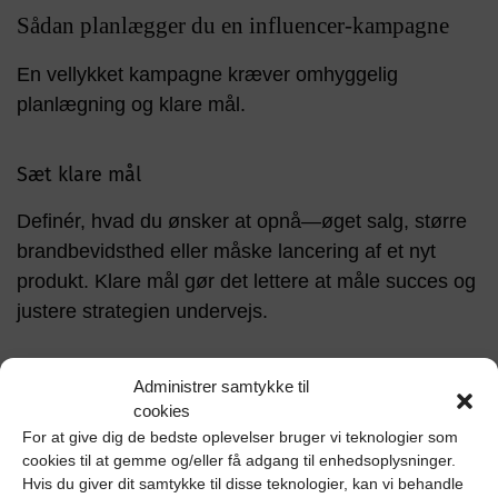
Sådan planlægger du en influencer-kampagne
En vellykket kampagne kræver omhyggelig
planlægning og klare mål.
Sæt klare mål
Definér, hvad du ønsker at opnå—øget salg, større
brandbevidsthed eller måske lancering af et nyt
produkt. Klare mål gør det lettere at måle succes og
justere strategien undervejs.
Udvikl en samarbejdsstrategi
Administrer samtykke til
cookies
Beslut, hvordan samarbejdet skal foregå. Skal
For at give dig de bedste oplevelser bruger vi teknologier som
influenceren lave et bestemt antal opslag, videoer
cookies til at gemme og/eller få adgang til enhedsoplysninger.
Hvis du giver dit samtykke til disse teknologier, kan vi behandle
eller måske deltage i events? Sørg for at have en