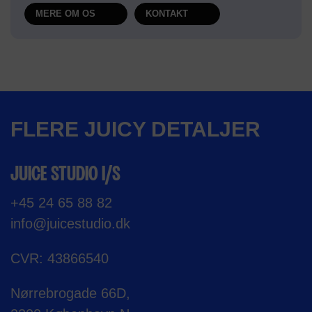
MERE OM OS
KONTAKT
FLERE JUICY DETALJER
JUICE STUDIO I/S
+45 24 65 88 82
info@juicestudio.dk
CVR: 43866540
Nørrebrogade 66D,