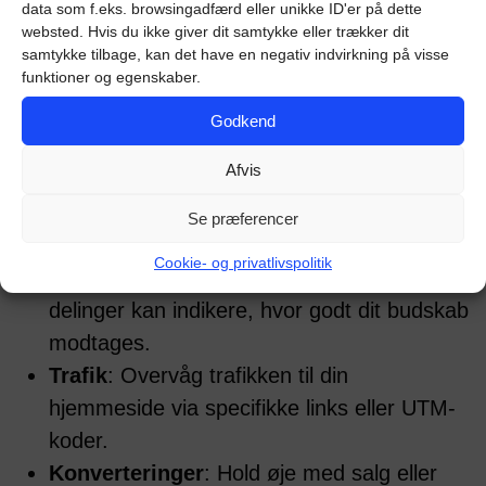
data som f.eks. browsingadfærd eller unikke ID'er på dette
kontrakt, der klart beskriver begge parters
websted. Hvis du ikke giver dit samtykke eller trækker dit
forventninger.
samtykke tilbage, kan det have en negativ indvirkning på visse
funktioner og egenskaber.
Måling af succes: KPI’er og metrics
Godkend
For at vurdere effektiviteten af din influencer-
Afvis
kampagne skal du måle relevante KPI’er (Key
Se præferencer
Performance Indicators).
Cookie- og privatlivspolitik
Engagement
: Likes, kommentarer og
delinger kan indikere, hvor godt dit budskab
modtages.
Trafik
: Overvåg trafikken til din
hjemmeside via specifikke links eller UTM-
koder.
Konverteringer
: Hold øje med salg eller