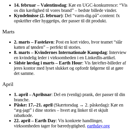
14. februar – Valentinsdag
: Kør en UGC-konkurrence: “Vis
os din kærlighed til vores brand” – bedste billede vinder.
Kyndelmisse (2. februar)
: Del “varm-dig-på”-content: fx
opskrifter eller hyggetips, der passer til dit produkt.
Marts
2. marts – Fastelavn
: Post en kort video, hvor teamet “slår
katten af tønden” – perfekt til stories.
8. marts – Kvindernes Internationale Kampdag
: Interview
en kvindelig leder i virksomheden i en LinkedIn-artikel.
Sidste lørdag i marts – Earth Hour
: Vis før/efter-billeder af
jeres kontor med lyset slukket og opfordr følgerne til at gøre
det samme.
April
1. april – Aprilsnar
: Del en (venlig) prank, der passer til din
branche.
Påske: 17.–21. april
(Skærtorsdag → 2. påskedag): Kør en
“æg-jagt” i dine stories – hvert æg linker til et skjult
rabatkode.
22. april – Earth Day
: Vis konkrete handlinger,
virksomheden tager for bæredygtighed.
earthday.org