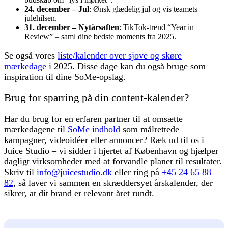
24. december – Jul
: Ønsk glædelig jul og vis teamets
julehilsen.
31. december – Nytårsaften
: TikTok-trend “Year in
Review” – saml dine bedste moments fra 2025.
Se også vores
liste/kalender over sjove og skøre
mærkedage
i 2025. Disse dage kan du også bruge som
inspiration til dine SoMe-opslag.
Brug for sparring på din content-kalender?
Har du brug for en erfaren partner til at omsætte
mærkedagene til
SoMe indhold
som målrettede
kampagner, videoidéer eller annoncer? Ræk ud til os i
Juice Studio – vi sidder i hjertet af København og hjælper
dagligt virksomheder med at forvandle planer til resultater.
Skriv til
info@juicestudio.dk
eller ring på
+45 24 65 88
82
, så laver vi sammen en skræddersyet årskalender, der
sikrer, at dit brand er relevant året rundt.