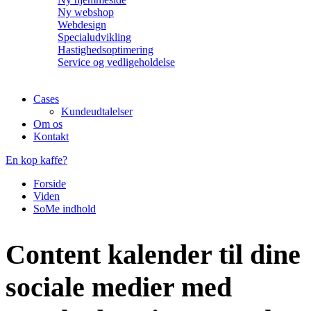
Ny webshop
Webdesign
Specialudvikling
Hastighedsoptimering
Service og vedligeholdelse
Cases
Kundeudtalelser
Om os
Kontakt
En kop kaffe?
Forside
Viden
SoMe indhold
Content kalender til dine
sociale medier med