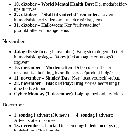
10. oktober – World Mental Health Day
: Del medarbejder-
tips til trivsel.
27. oktober – “Skift til vintertid” reminder
: Lav en
humoristisk kort video om uret, der går baglæns.
31. oktober – Halloween
: Kør “(u)hyggelige”
produktbilleder i orange tema.
November
J-dag
(første fredag i november): Brug stemningen til et let
humoristisk opslag – “Vores julekampagne er nu også
frigivet”.
10. november – Mortensaften
: Del en opskrift eller
restaurant-anbefaling, hvor din service/produkt indgår.
11. november – Singles’ Day
: Kør “treat yourself”-rabat.
28. november – Black Friday
: Brug stories-nedtælling til
dine bedste tilbud.
Cyber Monday (1. december)
: Følg op med online-fokus.
December
1. søndag i advent (30. nov.) → 4. søndag i advent
:
Adventslotteri i stories.
13. december – Lucia
: Del stemningsbillede med lys og
budskab om “lys i mørket”.