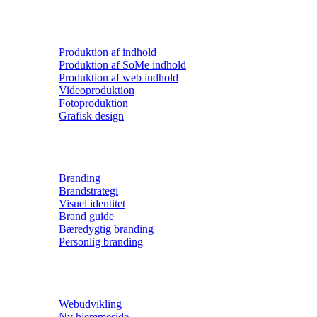
Produktion af indhold
Produktion af SoMe indhold
Produktion af web indhold
Videoproduktion
Fotoproduktion
Grafisk design
Branding
Brandstrategi
Visuel identitet
Brand guide
Bæredygtig branding
Personlig branding
Webudvikling
Ny hjemmeside