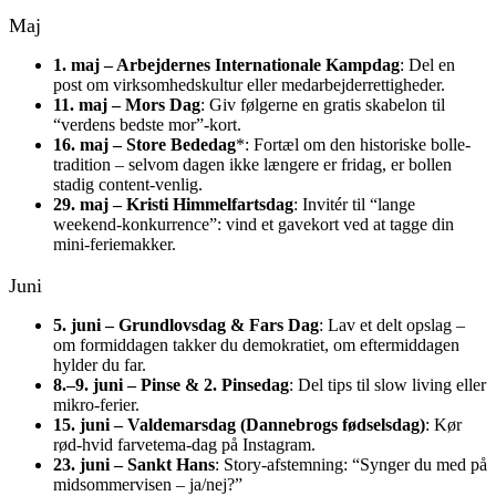
Maj
1. maj – Arbejdernes Internationale Kampdag
: Del en
post om virksomhedskultur eller medarbejderrettigheder.
11. maj – Mors Dag
: Giv følgerne en gratis skabelon til
“verdens bedste mor”-kort.
16. maj – Store Bededag
*: Fortæl om den historiske bolle-
tradition – selvom dagen ikke længere er fridag, er bollen
stadig content-venlig.
29. maj – Kristi Himmelfartsdag
: Invitér til “lange
weekend-konkurrence”: vind et gavekort ved at tagge din
mini-feriemakker.
Juni
5. juni – Grundlovsdag & Fars Dag
: Lav et delt opslag –
om formiddagen takker du demokratiet, om eftermiddagen
hylder du far.
8.–9. juni – Pinse & 2. Pinsedag
: Del tips til slow living eller
mikro-ferier.
15. juni – Valdemarsdag (Dannebrogs fødselsdag)
: Kør
rød-hvid farvetema-dag på Instagram.
23. juni – Sankt Hans
: Story-afstemning: “Synger du med på
midsommervisen – ja/nej?”